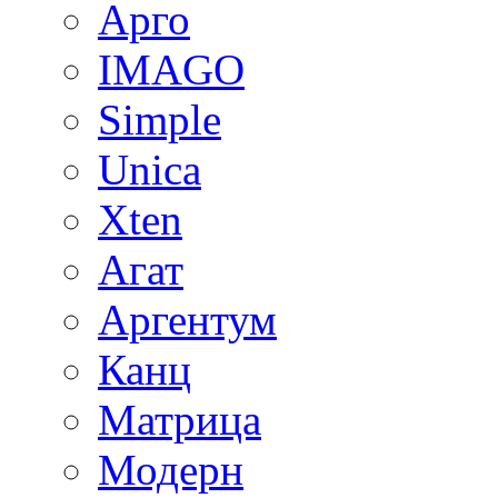
Арго
IMAGO
Simple
Unica
Xten
Агат
Аргентум
Канц
Матрица
Модерн